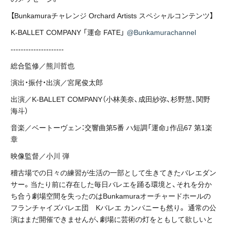
【Bunkamuraチャレンジ Orchard Artists スペシャルコンテンツ】
K-BALLET COMPANY 「運命 FATE」
@Bunkamurachannel
---------------------
総合監修／熊川哲也
演出・振付・出演／宮尾俊太郎
出演／K-BALLET COMPANY（小林美奈、成田紗弥、杉野慧、関野
海斗）
音楽／ベートーヴェン：交響曲第5番 ハ短調「運命」作品67 第1楽
章
映像監督／小川 弾
稽古場での日々の練習が生活の一部として生きてきたバレエダン
サー。当たり前に存在した毎日バレエを踊る環境と、それを分か
ち合う劇場空間を失ったのはBunkamuraオーチャードホールの
フランチャイズバレエ団 Kバレエ カンパニーも然り。 通常の公
演はまだ開催できませんが、劇場に芸術の灯をともして欲しいと