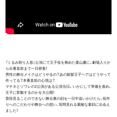
『くるみ割り人形』公演にて王子役を務めた栗山廉に、劇場入りか
ら出番直前まで一日密着！
男性の舞台メイクはどうやるの？あの銀髪王子ヘアはどうやって
作ってる？本番直前の心境は？
マチネとソワレの2公演がある公演当日。いかにして準備を進め、
王子に変貌するのかを大公開！
普段見ることのできない舞台裏の顔を一日中追いかけたら、役作
りへのこだわりや舞台への想い、垣間見れる素敵な素顔に出会え
ました！